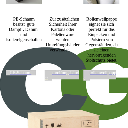
PE-Schaum
Zur zusätzlichen
Rollenwellpappe
besitzt gute
Sicherheit Ihrer
eignet sie sich
Dämpf-, Dämm-
Kartons oder
perfekt für das
und
Palettenware
Einpacken und
Isoliereigenschaften
werden
Polstern von
Umreifungsbänder
Gegenständen, da
verwendet.
sie einen
hervorragenden
Stoßschutz bietet.
PE-Schaum
Umreifungsbänd
Rollenwellpapp
er
e