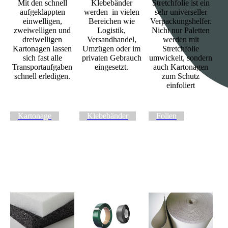
Mit den schnell
Klebebänder
Stretchfolie ist ein
aufgeklappten
werden in vielen
sehr universeller
einwelligen,
Bereichen wie
Verpackungshelfer.
zweiwelligen und
Logistik,
Nicht nur Paletten
dreiwelligen
Versandhandel,
werden mit
Kartonagen lassen
Umzügen oder im
Stretchfolie
sich fast alle
privaten Gebrauch
umwickelt, sondern
Transportaufgaben
eingesetzt.
auch Kartonagen
schnell erledigen.
zum Schutz
einfoliert
Kartonage
Klebebänder
Folien