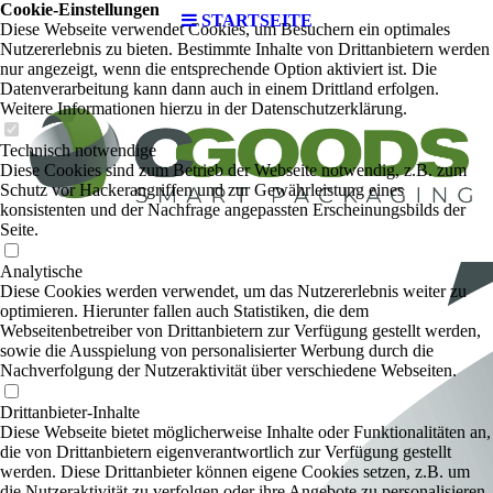
Cookie-Einstellungen
STARTSEITE
Diese Webseite verwendet Cookies, um Besuchern ein optimales
Nutzererlebnis zu bieten. Bestimmte Inhalte von Drittanbietern werden
nur angezeigt, wenn die entsprechende Option aktiviert ist. Die
Datenverarbeitung kann dann auch in einem Drittland erfolgen.
Weitere Informationen hierzu in der Datenschutzerklärung.
Technisch notwendige
Diese Cookies sind zum Betrieb der Webseite notwendig, z.B. zum
Schutz vor Hackerangriffen und zur Gewährleistung eines
konsistenten und der Nachfrage angepassten Erscheinungsbilds der
Seite.
Analytische
Diese Cookies werden verwendet, um das Nutzererlebnis weiter zu
optimieren. Hierunter fallen auch Statistiken, die dem
Webseitenbetreiber von Drittanbietern zur Verfügung gestellt werden,
sowie die Ausspielung von personalisierter Werbung durch die
Nachverfolgung der Nutzeraktivität über verschiedene Webseiten.
Drittanbieter-Inhalte
Diese Webseite bietet möglicherweise Inhalte oder Funktionalitäten an,
die von Drittanbietern eigenverantwortlich zur Verfügung gestellt
werden. Diese Drittanbieter können eigene Cookies setzen, z.B. um
die Nutzeraktivität zu verfolgen oder ihre Angebote zu personalisieren