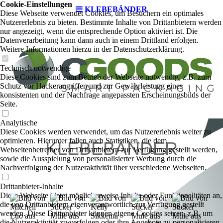
Cookie-Einstellungen
KLEBEBÄNDER
Diese Webseite verwendet Cookies, um Besuchern ein optimales
Nutzererlebnis zu bieten. Bestimmte Inhalte von Drittanbietern werden
nur angezeigt, wenn die entsprechende Option aktiviert ist. Die
Datenverarbeitung kann dann auch in einem Drittland erfolgen.
Weitere Informationen hierzu in der Datenschutzerklärung.
Technisch notwendige
Diese Cookies sind zum Betrieb der Webseite notwendig, z.B. zum
Schutz vor Hackerangriffen und zur Gewährleistung eines
konsistenten und der Nachfrage angepassten Erscheinungsbilds der
Seite.
Analytische
Diese Cookies werden verwendet, um das Nutzererlebnis weiter zu
optimieren. Hierunter fallen auch Statistiken, die dem
KLEBEBÄNDER
Webseitenbetreiber von Drittanbietern zur Verfügung gestellt werden,
sowie die Ausspielung von personalisierter Werbung durch die
Nachverfolgung der Nutzeraktivität über verschiedene Webseiten.
Drittanbieter-Inhalte
Diese Webseite bietet möglicherweise Inhalte oder Funktionalitäten an,
die von Drittanbietern eigenverantwortlich zur Verfügung gestellt
werden. Diese Drittanbieter können eigene Cookies setzen, z.B. um
die Nutzeraktivität zu verfolgen oder ihre Angebote zu personalisieren