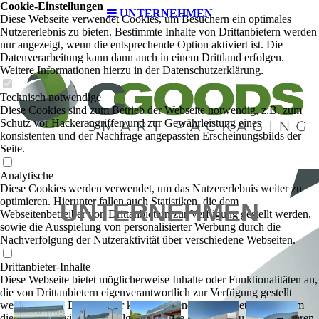
Cookie-Einstellungen
UNTERNEHMEN
Diese Webseite verwendet Cookies, um Besuchern ein optimales
Nutzererlebnis zu bieten. Bestimmte Inhalte von Drittanbietern werden
nur angezeigt, wenn die entsprechende Option aktiviert ist. Die
Datenverarbeitung kann dann auch in einem Drittland erfolgen.
Weitere Informationen hierzu in der Datenschutzerklärung.
Technisch notwendige
Diese Cookies sind zum Betrieb der Webseite notwendig, z.B. zum
Schutz vor Hackerangriffen und zur Gewährleistung eines
konsistenten und der Nachfrage angepassten Erscheinungsbilds der
Seite.
Analytische
Diese Cookies werden verwendet, um das Nutzererlebnis weiter zu
optimieren. Hierunter fallen auch Statistiken, die dem
UNTERNEHMEN
Webseitenbetreiber von Drittanbietern zur Verfügung gestellt werden,
sowie die Ausspielung von personalisierter Werbung durch die
Nachverfolgung der Nutzeraktivität über verschiedene Webseiten.
Drittanbieter-Inhalte
Diese Webseite bietet möglicherweise Inhalte oder Funktionalitäten an,
die von Drittanbietern eigenverantwortlich zur Verfügung gestellt
werden. Diese Drittanbieter können eigene Cookies setzen, z.B. um
die Nutzeraktivität zu verfolgen oder ihre Angebote zu personalisieren