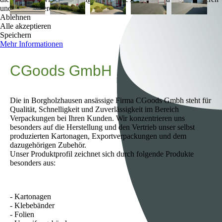
und zu optimieren.
Ablehnen
Alle akzeptieren
Speichern
Mehr Informationen
CGoods GmbH
Die in Borgholzhausen ansässige Firma CGoods Gmbh steht für
Qualität, Schnelligkeit und Zuverlässigkeit im Bereich
Verpackungen bei Ihren Kunden. Wir konzentrieren uns
besonders auf die Herstellung und den Vertrieb unser selbst
produzierten Kartonagen, Exportverpackungen und dem
dazugehörigen Zubehör.
Unser Produktprofil zeichnet sich durch folgende Produkte
besonders aus:
- Kartonagen
- Klebebänder
- Folien