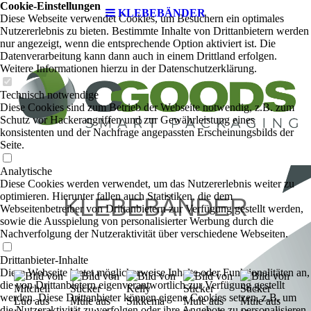
Cookie-Einstellungen
KLEBEBÄNDER
Diese Webseite verwendet Cookies, um Besuchern ein optimales
Nutzererlebnis zu bieten. Bestimmte Inhalte von Drittanbietern werden
nur angezeigt, wenn die entsprechende Option aktiviert ist. Die
Datenverarbeitung kann dann auch in einem Drittland erfolgen.
Weitere Informationen hierzu in der Datenschutzerklärung.
Technisch notwendige
Diese Cookies sind zum Betrieb der Webseite notwendig, z.B. zum
Schutz vor Hackerangriffen und zur Gewährleistung eines
konsistenten und der Nachfrage angepassten Erscheinungsbilds der
Seite.
Analytische
Diese Cookies werden verwendet, um das Nutzererlebnis weiter zu
optimieren. Hierunter fallen auch Statistiken, die dem
KLEBEBÄNDER
Webseitenbetreiber von Drittanbietern zur Verfügung gestellt werden,
sowie die Ausspielung von personalisierter Werbung durch die
Nachverfolgung der Nutzeraktivität über verschiedene Webseiten.
Drittanbieter-Inhalte
Diese Webseite bietet möglicherweise Inhalte oder Funktionalitäten an,
die von Drittanbietern eigenverantwortlich zur Verfügung gestellt
werden. Diese Drittanbieter können eigene Cookies setzen, z.B. um
die Nutzeraktivität zu verfolgen oder ihre Angebote zu personalisieren