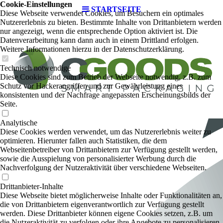
Cookie-Einstellungen
STARTSEITE
Diese Webseite verwendet Cookies, um Besuchern ein optimales
Nutzererlebnis zu bieten. Bestimmte Inhalte von Drittanbietern werden
nur angezeigt, wenn die entsprechende Option aktiviert ist. Die
Datenverarbeitung kann dann auch in einem Drittland erfolgen.
Weitere Informationen hierzu in der Datenschutzerklärung.
Technisch notwendige
Diese Cookies sind zum Betrieb der Webseite notwendig, z.B. zum
Schutz vor Hackerangriffen und zur Gewährleistung eines
konsistenten und der Nachfrage angepassten Erscheinungsbilds der
Seite.
Analytische
Diese Cookies werden verwendet, um das Nutzererlebnis weiter zu
optimieren. Hierunter fallen auch Statistiken, die dem
Webseitenbetreiber von Drittanbietern zur Verfügung gestellt werden,
sowie die Ausspielung von personalisierter Werbung durch die
Nachverfolgung der Nutzeraktivität über verschiedene Webseiten.
Drittanbieter-Inhalte
Diese Webseite bietet möglicherweise Inhalte oder Funktionalitäten an,
die von Drittanbietern eigenverantwortlich zur Verfügung gestellt
werden. Diese Drittanbieter können eigene Cookies setzen, z.B. um
die Nutzeraktivität zu verfolgen oder ihre Angebote zu personalisieren