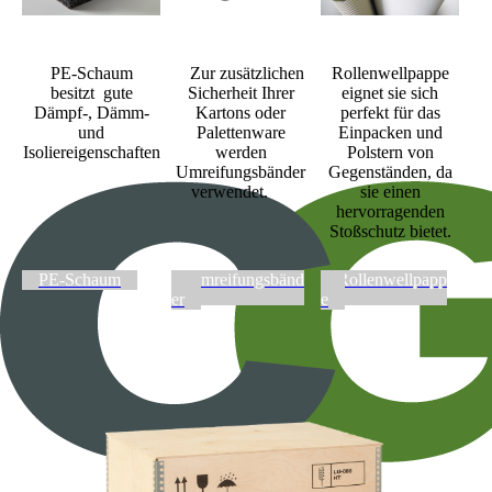
PE-Schaum
Zur zusätzlichen
Rollenwellpappe
besitzt gute
Sicherheit Ihrer
eignet sie sich
Dämpf-, Dämm-
Kartons oder
perfekt für das
und
Palettenware
Einpacken und
Isoliereigenschaften
werden
Polstern von
Umreifungsbänder
Gegenständen, da
verwendet.
sie einen
hervorragenden
Stoßschutz bietet.
PE-Schaum
Umreifungsbänd
Rollenwellpapp
er
e