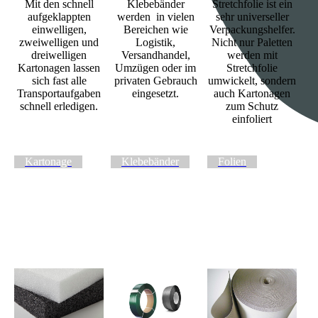
Mit den schnell
Klebebänder
Stretchfolie ist ein
aufgeklappten
werden in vielen
sehr universeller
einwelligen,
Bereichen wie
Verpackungshelfer.
zweiwelligen und
Logistik,
Nicht nur Paletten
dreiwelligen
Versandhandel,
werden mit
Kartonagen lassen
Umzügen oder im
Stretchfolie
sich fast alle
privaten Gebrauch
umwickelt, sondern
Transportaufgaben
eingesetzt.
auch Kartonagen
schnell erledigen.
zum Schutz
einfoliert
Kartonage
Klebebänder
Folien