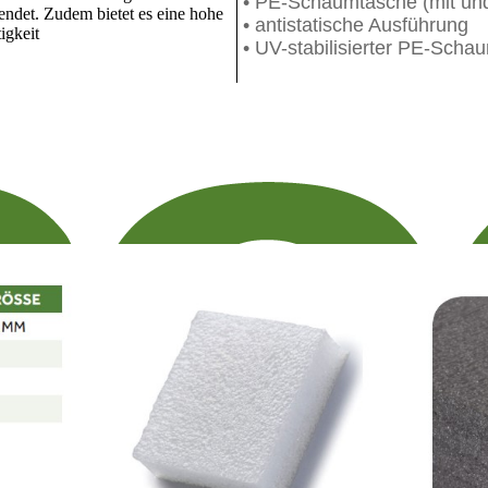
• PE-Schaumtasche (mit un
ndet. Zudem bietet es eine hohe
• antistatische Ausführung
igkeit
• UV-stabilisierter PE-Scha