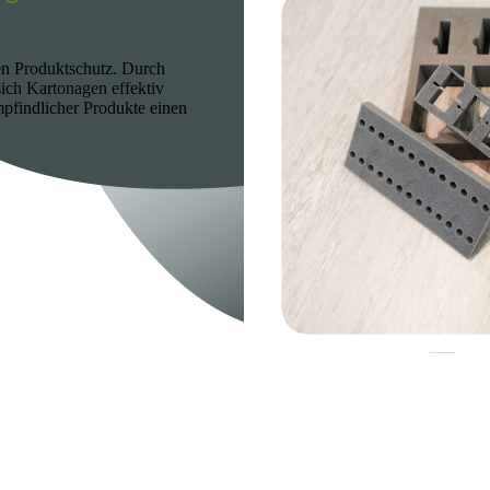
en Produktschutz. Durch
ich Kartonagen effektiv
pfindlicher Produkte einen