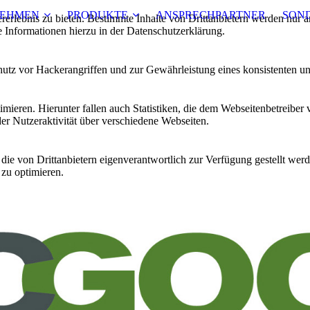
EHMEN
PRODUKTE
ANSPRECHPARTNER
SON
lebnis zu bieten. Bestimmte Inhalte von Drittanbietern werden nur ang
e Informationen hierzu in der Datenschutzerklärung.
utz vor Hackerangriffen und zur Gewährleistung eines konsistenten un
ieren. Hierunter fallen auch Statistiken, die dem Webseitenbetreiber v
r Nutzeraktivität über verschiedene Webseiten.
 die von Drittanbietern eigenverantwortlich zur Verfügung gestellt wer
 zu optimieren.