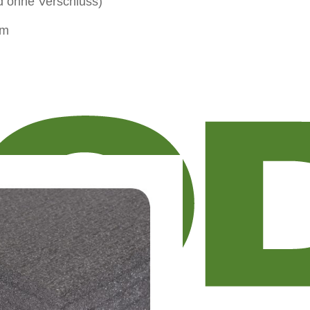
d ohne Verschluss)
um