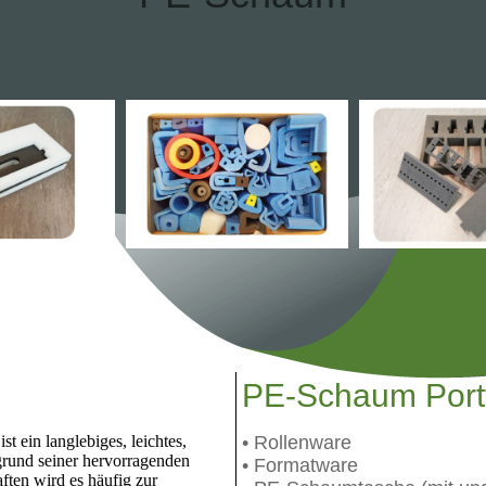
PE-Schaum Portf
 ein langlebiges, leichtes,
• Rollenware
fgrund seiner hervorragenden
• Formatware
ften wird es häufig zur